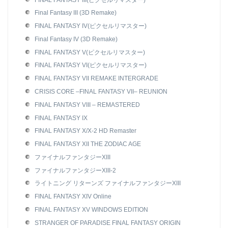
Final Fantasy III (3D Remake)
FINAL FANTASY IV(ピクセルリマスター)
Final Fantasy IV (3D Remake)
FINAL FANTASY V(ピクセルリマスター)
FINAL FANTASY VI(ピクセルリマスター)
FINAL FANTASY VII REMAKE INTERGRADE
CRISIS CORE –FINAL FANTASY VII– REUNION
FINAL FANTASY VIII – REMASTERED
FINAL FANTASY IX
FINAL FANTASY X/X-2 HD Remaster
FINAL FANTASY XII THE ZODIAC AGE
ファイナルファンタジーXIII
ファイナルファンタジーXIII-2
ライトニング リターンズ ファイナルファンタジーXIII
FINAL FANTASY XIV Online
FINAL FANTASY XV WINDOWS EDITION
STRANGER OF PARADISE FINAL FANTASY ORIGIN