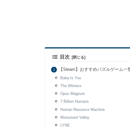
目次
【Steam】おすすめパズルゲーム一
Baba Is You
The Witness
Opus Magnum
7 Billion Humans
Human Resource Machine
Monument Valley
LYNE