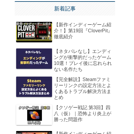
新着記事
【新作インディーゲーム紹
介！】第19回『CloverPit』
徹底紹介
【ネタバレなし】エンディ
ングが衝撃的だったゲーム
10選！プレイ後に忘れられ
ない名作たち
【完全解説】Steamファミ
リーリンクの設定方法とよ
くあるトラブル解決方法ま
とめ
【クソゲー戦記 第3回】四
八（仮）｜恐怖より炎上が
勝った問題作
【新作インディーゲーム紹