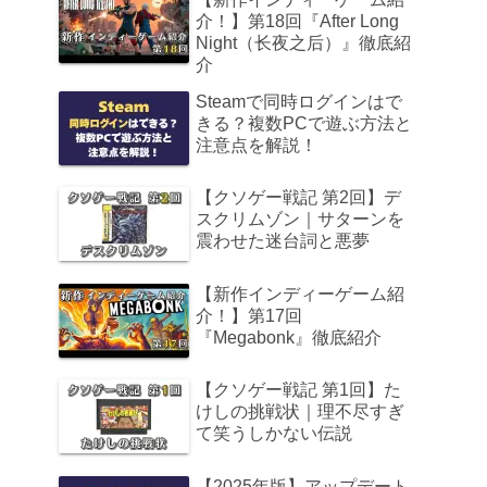
介！】第18回『After Long
Night（长夜之后）』徹底紹
介
Steamで同時ログインはで
きる？複数PCで遊ぶ方法と
注意点を解説！
【クソゲー戦記 第2回】デ
スクリムゾン｜サターンを
震わせた迷台詞と悪夢
【新作インディーゲーム紹
介！】第17回
『Megabonk』徹底紹介
【クソゲー戦記 第1回】た
けしの挑戦状｜理不尽すぎ
て笑うしかない伝説
【2025年版】アップデート