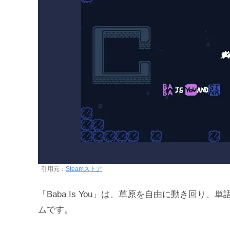
引用元：
Steamストア
「Baba Is You」は、草原を自由に動き回
ムです。