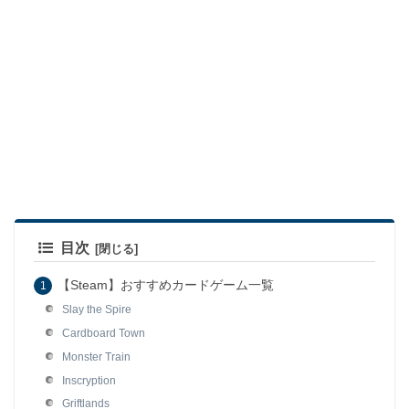
目次
【Steam】おすすめカードゲーム一覧
Slay the Spire
Cardboard Town
Monster Train
Inscryption
Griftlands