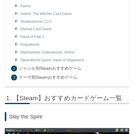
Faeria
Gwent: The Witcher Card Game
Shadowverse CCG
Eternal Card Game
Hand of Fate 2
Roguebook
Warhammer Underworlds: Online
SteamWorld Quest: Hand of Gilgamech
ジャンル別Steamおすすめゲーム
テーマ別Steamおすすめゲーム
【Steam】おすすめカードゲーム一覧
Slay the Spire