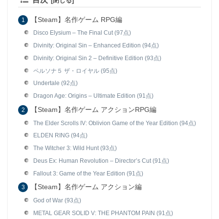
【Steam】名作ゲーム RPG編
Disco Elysium – The Final Cut (97点)
Divinity: Original Sin – Enhanced Edition (94点)
Divinity: Original Sin 2 – Definitive Edition (93点)
ペルソナ５ ザ・ロイヤル (95点)
Undertale (92点)
Dragon Age: Origins – Ultimate Edition (91点)
【Steam】名作ゲーム アクションRPG編
The Elder Scrolls IV: Oblivion Game of the Year Edition (94点)
ELDEN RING (94点)
The Witcher 3: Wild Hunt (93点)
Deus Ex: Human Revolution – Director’s Cut (91点)
Fallout 3: Game of the Year Edition (91点)
【Steam】名作ゲーム アクション編
God of War (93点)
METAL GEAR SOLID V: THE PHANTOM PAIN (91点)