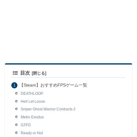
目次
【Steam】おすすめFPSゲーム一覧
DEATHLOOP
Hell Let Loose
Sniper Ghost Warrior Contracts 2
Metro Exodus
GTFO
Ready or Not