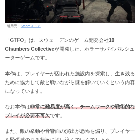
引用元：
Steamストア
「GTFO」は、スウェーデンのゲーム開発会社
10
Chambers Collective
が開発した、ホラーサバイバルシュ
ーターゲームです。
本作は、プレイヤーが囚われた施設内を探索し、生き残る
ために協力して敵と戦いながら謎を解いていくという内容
になっています。
なお本作は
非常に難易度が高く、チームワークや戦術的な
プレイが必要不可欠
です。
また、敵の挙動や音響面の演出が恐怖を煽り、プレイヤー
を緊張感のある状況に追い込んでいくでしょう。