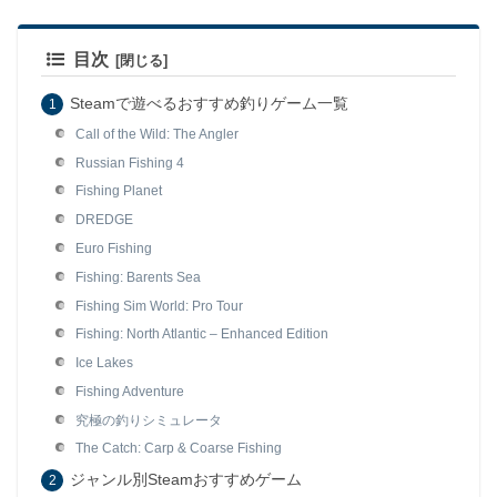
目次
Steamで遊べるおすすめ釣りゲーム一覧
Call of the Wild: The Angler
Russian Fishing 4
Fishing Planet
DREDGE
Euro Fishing
Fishing: Barents Sea
Fishing Sim World: Pro Tour
Fishing: North Atlantic – Enhanced Edition
Ice Lakes
Fishing Adventure
究極の釣りシミュレータ
The Catch: Carp & Coarse Fishing
ジャンル別Steamおすすめゲーム