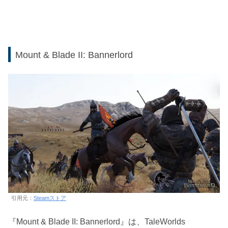
Mount & Blade II: Bannerlord
引用元：
Steamストア
『Mount & Blade II: Bannerlord』は、TaleWorlds