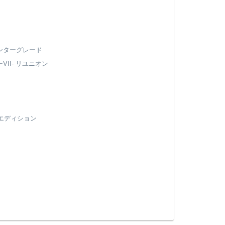
インターグレード
II- リユニオン
ルエディション