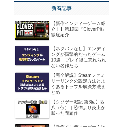
新着記事
【新作インディーゲーム紹
介！】第19回『CloverPit』
徹底紹介
【ネタバレなし】エンディ
ングが衝撃的だったゲーム
10選！プレイ後に忘れられ
ない名作たち
【完全解説】Steamファミ
リーリンクの設定方法とよ
くあるトラブル解決方法ま
とめ
【クソゲー戦記 第3回】四
八（仮）｜恐怖より炎上が
勝った問題作
【新作インディーゲーム紹