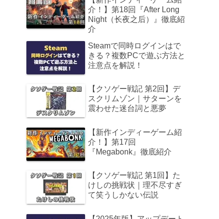
介！】第18回『After Long
Night（长夜之后）』徹底紹
介
Steamで同時ログインはで
きる？複数PCで遊ぶ方法と
注意点を解説！
【クソゲー戦記 第2回】デ
スクリムゾン｜サターンを
震わせた迷台詞と悪夢
【新作インディーゲーム紹
介！】第17回
『Megabonk』徹底紹介
【クソゲー戦記 第1回】た
けしの挑戦状｜理不尽すぎ
て笑うしかない伝説
【2025年版】アップデート