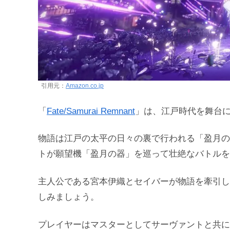
引用元：
Amazon.co.jp
「
Fate/Samurai Remnant
」は、江戸時代を舞台に
物語は江戸の太平の日々の裏で行われる「盈月の
トが願望機「盈月の器」を巡って壮絶なバトルを
主人公である宮本伊織とセイバーが物語を牽引し
しみましょう。
プレイヤーはマスターとしてサーヴァントと共に