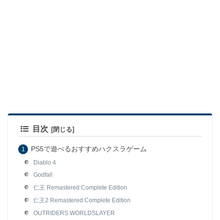
目次
PS5で遊べるおすすめハクスラゲーム
Diablo 4
Godfall
仁王 Remastered Complete Edition
仁王2 Remastered Complete Edition
OUTRIDERS WORLDSLAYER