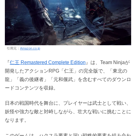
引用元：
Amazon.co.jp
『
仁王 Remastered Complete Edition
』は、Team Ninjaが
開発したアクションRPG「仁王」の完全版で、「東北の
龍」「義の後継者」「元和偃武」を含むすべてのダウンロ
ードコンテンツを収録。
日本の戦国時代を舞台に、プレイヤーは武士として戦い、
妖怪や強力な敵と対峙しながら、壮大な戦いに挑むことに
なります。
このゲームは、ハクスラ要素と深い戦略的要素を組み合わ