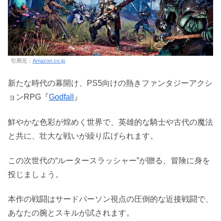
引用元：
Amazon.co.jp
新たな時代の幕開け、PS5向けの熱きファンタジーアクシ
ョンRPG『
Godfall
』
鮮やかな色彩が煌めく世界で、英雄的な騎士や古代の魔法
と共に、壮大な戦いが繰り広げられます。
この次世代の“ルータースラッシャー”が贈る、冒険に身を
投じましょう。
本作の戦闘はサードパーソン視点の圧倒的な近接戦闘で、
あなたの腕とスキルが試されます。