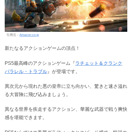
引用元：
Amazon.co.jp
新たなるアクションゲームの頂点！
PS5最高峰のアクションゲーム『
ラチェット＆クランク
パラレル・トラブル
』が登場です。
異次元から現れた悪の皇帝に立ち向かい、驚きと速さ溢れ
る大冒険に飛び込みましょう。
異なる世界を疾走するアクション、華麗な武器で戦う爽快
感を堪能できます。