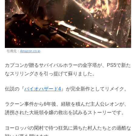
引用元：
Amazon.co.jp
カプコンが贈るサバイバルホラーの金字塔が、PS5で新た
なスリリングさを引っ提げて蘇りました。
伝説の『
バイオハザード4
』が完全新作としてリメイク。
ラクーン事件から6年後、経験を積んだ主人公レオンが、
誘拐された大統領令嬢の救出を試みるストーリーです。
ヨーロッパの閑村で待つ狂気に満ちた村人たちとの過酷な