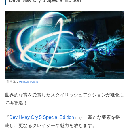
Devil May Cry 5 Special Edition
引用元：
Amazon.co.jp
世界的な賞を受賞したスタイリッシュアクションが進化し
て再登場！
『
Devil May Cry 5 Special Edition
』が、新たな要素を搭
載し、更なるクレイジーな魅力を放ちます。