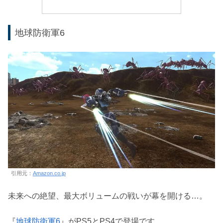
地球防衛軍6
引用元：
Amazon.co.jp
未来への絶望、最大ボリュームの戦いが幕を開ける…。
『
地球防衛軍6
』がPS5とPS4で登場です。