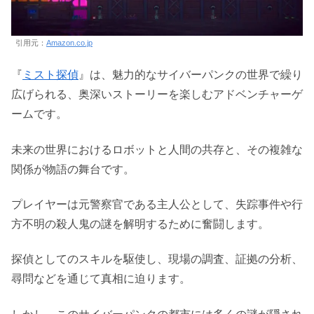
引用元：
Amazon.co.jp
『
ミスト探偵
』は、魅力的なサイバーパンクの世界で繰り
広げられる、奥深いストーリーを楽しむアドベンチャーゲ
ームです。
未来の世界におけるロボットと人間の共存と、その複雑な
関係が物語の舞台です。
プレイヤーは元警察官である主人公として、失踪事件や行
方不明の殺人鬼の謎を解明するために奮闘します。
探偵としてのスキルを駆使し、現場の調査、証拠の分析、
尋問などを通じて真相に迫ります。