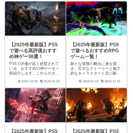
【2025年最新版】PS5
【2025年最新版】PS5
で遊べる高評価おすす
で遊べるおすすめRPG
め神ゲー36選！
ゲーム一覧！
PS5で評価が高く絶賛されて
新たな冒険の舞台に身を置
いる、おすすめの神ゲーを一
き、壮大なストーリーと魅力
挙紹介します。これらのタイ
的なキャラクターと共に駆け
トルは、卓越したグラフィッ
抜けよう。PS5で楽しめる最
2023.10.04
2024.03.16
2023.07.16
2023.12.31
クス、魅力的なストーリーテ
高のRPGゲームをご紹介しま
リング、革新的なゲームプレ
す。多彩なバトルシステム、
イ要素でゲーマーたちを魅了
美麗なグラフィック、そして
しています。PS5の性能を最
感動的な物語が、あなたを別
大限に活用したこれらのゲー
世界へと誘います。力を合わ
ム
せて
【2025年最新版】PS5
【2025年最新版】PS5