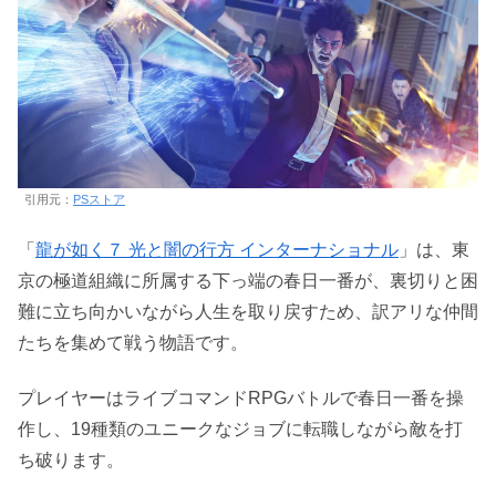
引用元：
PSストア
「
龍が如く７ 光と闇の行方 インターナショナル
」は、東
京の極道組織に所属する下っ端の春日一番が、裏切りと困
難に立ち向かいながら人生を取り戻すため、訳アリな仲間
たちを集めて戦う物語です。
プレイヤーはライブコマンドRPGバトルで春日一番を操
作し、19種類のユニークなジョブに転職しながら敵を打
ち破ります。