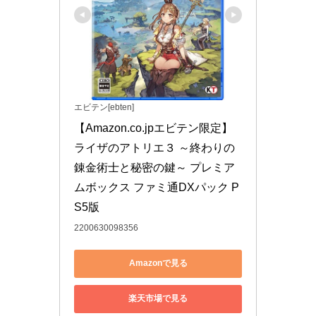
エビテン[ebten]
【Amazon.co.jpエビテン限定】
ライザのアトリエ３ ～終わりの
錬金術士と秘密の鍵～ プレミア
ムボックス ファミ通DXパック P
S5版
2200630098356
Amazonで見る
楽天市場で見る