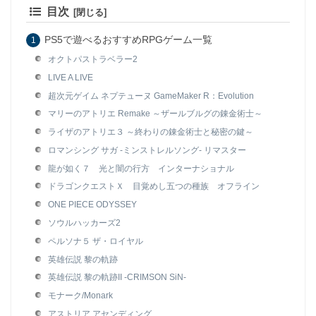
目次
PS5で遊べるおすすめRPGゲーム一覧
オクトパストラベラー2
LIVE A LIVE
超次元ゲイム ネプテューヌ GameMaker R：Evolution
マリーのアトリエ Remake ～ザールブルグの錬金術士～
ライザのアトリエ３ ～終わりの錬金術士と秘密の鍵～
ロマンシング サガ -ミンストレルソング- リマスター
龍が如く７ 光と闇の行方 インターナショナル
ドラゴンクエストＸ 目覚めし五つの種族 オフライン
ONE PIECE ODYSSEY
ソウルハッカーズ2
ペルソナ５ ザ・ロイヤル
英雄伝説 黎の軌跡
英雄伝説 黎の軌跡II -CRIMSON SiN-
モナーク/Monark
アストリア アセンディング