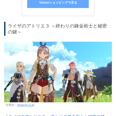
Yahoo!ショッピングで見る
ライザのアトリエ３ ～終わりの錬金術士と秘密
の鍵～
引用元：
Amazon.co.jp