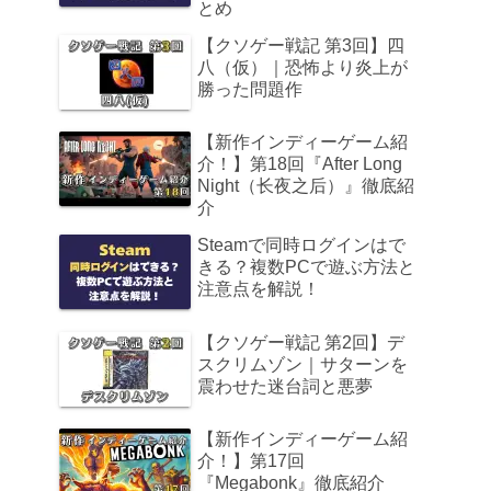
とめ
【クソゲー戦記 第3回】四
八（仮）｜恐怖より炎上が
勝った問題作
【新作インディーゲーム紹
介！】第18回『After Long
Night（长夜之后）』徹底紹
介
Steamで同時ログインはで
きる？複数PCで遊ぶ方法と
注意点を解説！
【クソゲー戦記 第2回】デ
スクリムゾン｜サターンを
震わせた迷台詞と悪夢
【新作インディーゲーム紹
介！】第17回
『Megabonk』徹底紹介