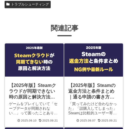
トラブルシューティング
関連記事
【2025年版】Steamク
【2025年版】Steamの
ラウドが同期できない
返金方法と条件まとめ
時の原因と解決方法ま
｜通る申請の書き方・
とめ
NG例・最新ルール
ゲームをプレイしていて「セ
「買ってみたけど合わなかっ
ーブデータが同期されな
た」「誤購入してしまった」
い…」って困ったことありま
Steamは比較的ユーザー寄り
せんか？ せっかくUMPCや
の返金ポリシーを採用してお
2025.09.10
2025.09.21
2025.09.07
2025.09.21
PCを行き来しながら遊びたい
り、条件を満たせばスムーズ
のに、進めたはずのデータが
に返金が受けられます。本記