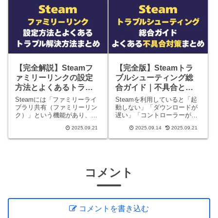
反映されてないとガッカリし
事は基本条件→申請手順→ケ
ますよね。 でも安心してくだ
ース別の注意点→FAQの順
さい！Steamクラウドの同期
に、Steamの返金方法と条
【完全解説】Steamフ
【完全版】Steamトラ
ァミリーリンクの設定
ブルシューティング総
方法とよくあるトラブ
合ガイド｜不具合と解
ル解決方法まとめ
決方法まとめ
Steamには「ファミリーライ
Steamを利用していると「起
ブラリ共有（ファミリーリン
動しない」「ダウンロードが
ク）」という機能があり、購
遅い」「コントローラーが反
入したゲームを家族や友人と
応しない」など、さまざまな
2025.09.21
2025.09.14
2025.09.21
共有することができます。最
不具合に遭遇することがあり
大5つのアカウント・10台の
ます。このページでは、よく
PCまで利用でき、うまく使え
あるトラブル別に解決方法を
ばソフトを買い直す必要がな
まとめた記事を一覧で紹介し
くなる便利な仕組みです。
ます。困ったときの参考にし
て
コメント
コメントを書き込む