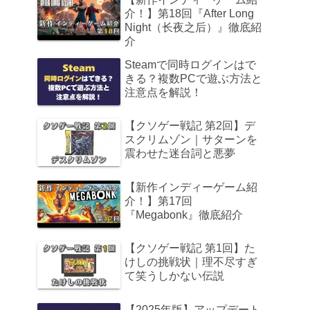
介！】第18回『After Long
Night（长夜之后）』徹底紹
介
Steamで同時ログインはで
きる？複数PCで遊ぶ方法と
注意点を解説！
【クソゲー戦記 第2回】デ
スクリムゾン｜サターンを
震わせた迷台詞と悪夢
【新作インディーゲーム紹
介！】第17回
『Megabonk』徹底紹介
【クソゲー戦記 第1回】た
けしの挑戦状｜理不尽すぎ
て笑うしかない伝説
【2025年版】アップデート