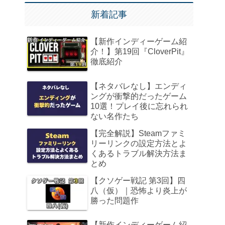
新着記事
【新作インディーゲーム紹
介！】第19回『CloverPit』
徹底紹介
【ネタバレなし】エンディ
ングが衝撃的だったゲーム
10選！プレイ後に忘れられ
ない名作たち
【完全解説】Steamファミ
リーリンクの設定方法とよ
くあるトラブル解決方法ま
とめ
【クソゲー戦記 第3回】四
八（仮）｜恐怖より炎上が
勝った問題作
【新作インディーゲーム紹