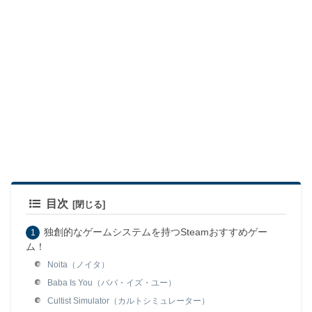
目次
独創的なゲームシステムを持つSteamおすすめゲー
ム！
Noita（ノイタ）
Baba Is You（ババ・イズ・ユー）
Cultist Simulator（カルトシミュレーター）