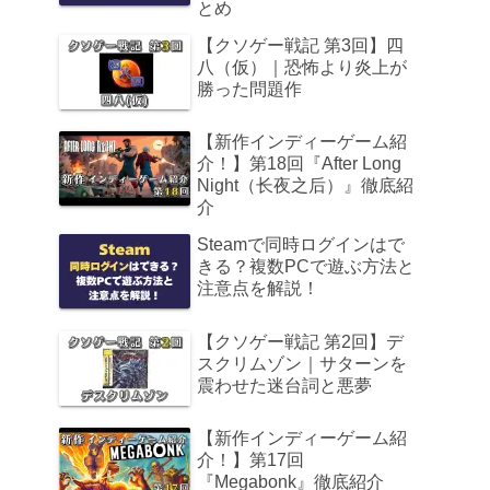
とめ
【クソゲー戦記 第3回】四
八（仮）｜恐怖より炎上が
勝った問題作
【新作インディーゲーム紹
介！】第18回『After Long
Night（长夜之后）』徹底紹
介
Steamで同時ログインはで
きる？複数PCで遊ぶ方法と
注意点を解説！
【クソゲー戦記 第2回】デ
スクリムゾン｜サターンを
震わせた迷台詞と悪夢
【新作インディーゲーム紹
介！】第17回
『Megabonk』徹底紹介