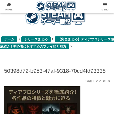
ゲーム関連雑記ブログ
HOME
MENU
ホーム
シリーズまとめ
【完全まとめ】ディアブロシリーズ徹
底紹介！初心者におすすめのプレイ順と魅力
50398d72-b953-47af-9318-70cd4fd93338
2025.08.30