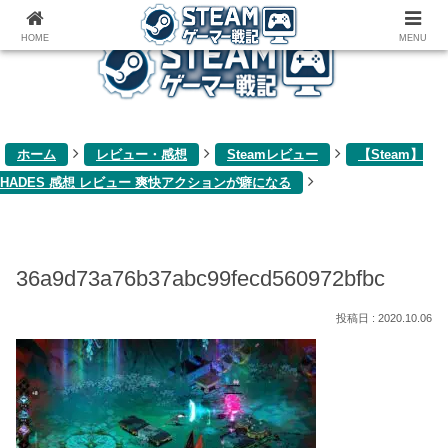
ゲーム関連雑記ブログ
HOME
MENU
ホーム
レビュー・感想
Steamレビュー
【Steam】
HADES 感想 レビュー 爽快アクションが癖になる
36a9d73a76b37abc99fecd560972bfbc
2020.10.06