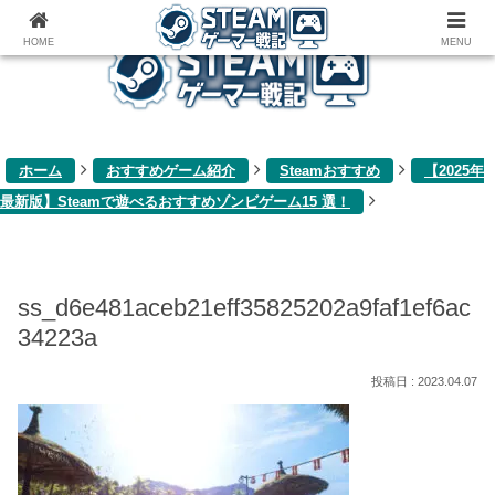
ゲーム関連雑記ブログ
HOME
MENU
ホーム
おすすめゲーム紹介
Steamおすすめ
【2025年
最新版】Steamで遊べるおすすめゾンビゲーム15 選！
ss_d6e481aceb21eff35825202a9faf1ef6ac
34223a
2023.04.07