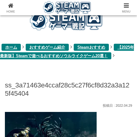
ゲーム関連雑記ブログ
HOME
MENU
ホーム
おすすめゲーム紹介
Steamおすすめ
【2025年
最新版】Steamで遊べるおすすめソウルライクゲーム20選！
ss_3a71463e4ccaf28c5c27f6cf8d32a3a12
5f45404
2022.04.29