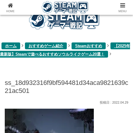
ゲーム関連雑記ブログ
HOME
MENU
ホーム
おすすめゲーム紹介
Steamおすすめ
【2025年
最新版】Steamで遊べるおすすめソウルライクゲーム20選！
ss_18d932316f9bf594481d34aca9821639c
21ac501
2022.04.29