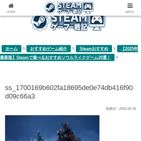
ゲーム関連雑記ブログ
HOME
MENU
ホーム
おすすめゲーム紹介
Steamおすすめ
【2025年
最新版】Steamで遊べるおすすめソウルライクゲーム20選！
ss_1700169b602fa18695de0e74db416f90
d09c66a3
2022.04.29