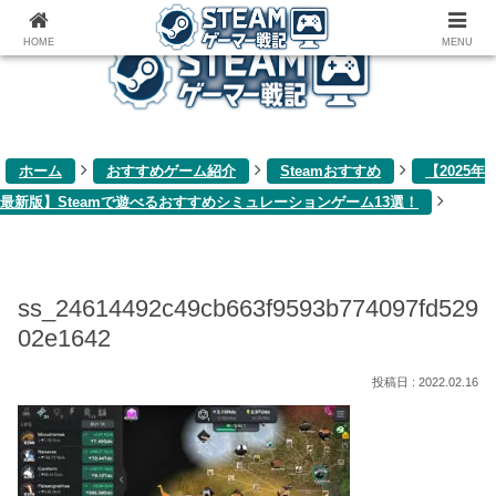
ゲーム関連雑記ブログ
HOME
MENU
ホーム
おすすめゲーム紹介
Steamおすすめ
【2025年
最新版】Steamで遊べるおすすめシミュレーションゲーム13選！
ss_24614492c49cb663f9593b774097fd529
02e1642
2022.02.16