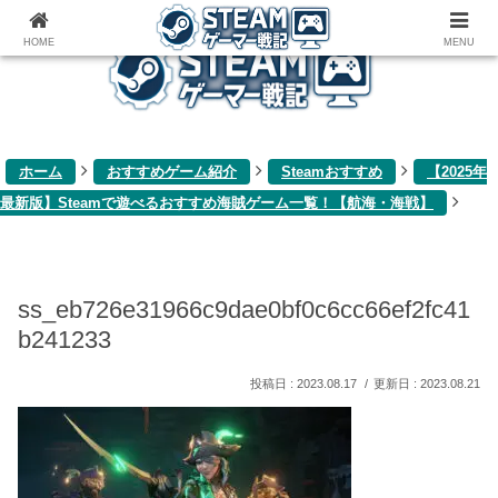
ゲーム関連雑記ブログ
HOME
MENU
ホーム
おすすめゲーム紹介
Steamおすすめ
【2025年
最新版】Steamで遊べるおすすめ海賊ゲーム一覧！【航海・海戦】
ss_eb726e31966c9dae0bf0c6cc66ef2fc41
b241233
2023.08.17
2023.08.21