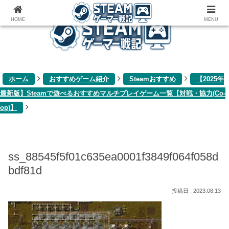
ゲーム関連雑記ブログ
HOME
MENU
ホーム
おすすめゲーム紹介
Steamおすすめ
【2025年
最新版】Steamで遊べるおすすめマルチプレイゲーム一覧【対戦・協力(Co-
op)】
ss_88545f5f01c635ea0001f3849f064f058d
bdf81d
2023.08.13