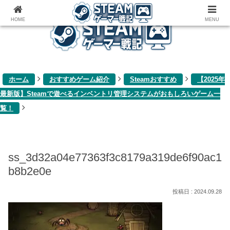
ゲーム関連雑記ブログ
HOME
MENU
ホーム
おすすめゲーム紹介
Steamおすすめ
【2025年
最新版】Steamで遊べるインベントリ管理システムがおもしろいゲーム一
覧！
ss_3d32a04e77363f3c8179a319de6f90ac1
b8b2e0e
2024.09.28