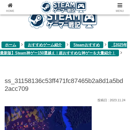
ゲーム関連雑記ブログ
HOME
MENU
ホーム
おすすめゲーム紹介
Steamおすすめ
【2025年
最新版】Steam神ゲー150選越え！超おすすめな神ゲーを大量紹介！
ss_31158136c53ff471fc87465b2a8d1a5bd
2acc709
2023.11.24