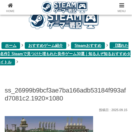
ゲーム関連雑記ブログ
HOME
MENU
ホーム
おすすめゲーム紹介
Steamおすすめ
【隠れた
名作】Steamで見つけた埋もれた良作ゲーム30選｜知る人ぞ知るおすすめタ
イトル
ss_26999b9bcf3ae7ba166adb53184f993af
d7081c2.1920×1080
2025.09.15