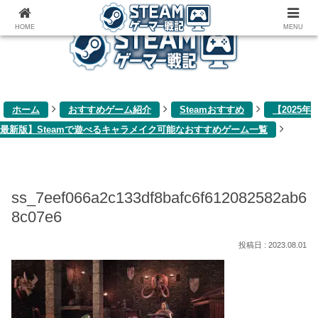
ゲーム関連雑記ブログ
HOME
MENU
ホーム
おすすめゲーム紹介
Steamおすすめ
【2025年
最新版】Steamで遊べるキャラメイク可能なおすすめゲーム一覧
ss_7eef066a2c133df8bafc6f612082582ab6
8c07e6
2023.08.01