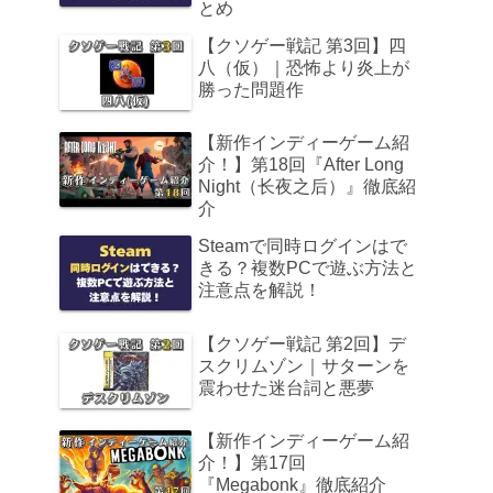
とめ
【クソゲー戦記 第3回】四
八（仮）｜恐怖より炎上が
勝った問題作
【新作インディーゲーム紹
介！】第18回『After Long
Night（长夜之后）』徹底紹
介
Steamで同時ログインはで
きる？複数PCで遊ぶ方法と
注意点を解説！
【クソゲー戦記 第2回】デ
スクリムゾン｜サターンを
震わせた迷台詞と悪夢
【新作インディーゲーム紹
介！】第17回
『Megabonk』徹底紹介