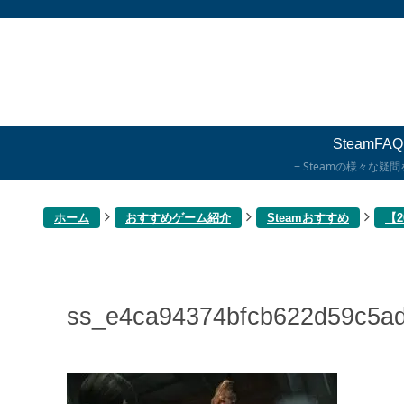
SteamFAQ
Steamの様々な疑
ホーム
おすすめゲーム紹介
Steamおすすめ
【2
ss_e4ca94374bfcb622d59c5a