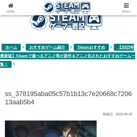
ゲーム関連雑記ブログ
HOME
MENU
ホーム
おすすめゲーム紹介
Steamおすすめ
【2025年
最新版】Steamで遊べるアニメ等が原作＆アニメ化されたおすすめゲーム一
覧！
ss_378195aba05c57b1b13c7e20668c7206
13aab5b4
2023.09.20