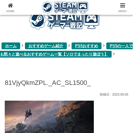
ゲーム関連雑記ブログ
HOME
MENU
ホーム
おすすめゲーム紹介
PS5おすすめ
PS5の一人で
も黙々と遊べるおすすめゲーム一覧【ソロでまったり遊ぼう】
81VjyQkmZPL._AC_SL1500_
2023.09.05