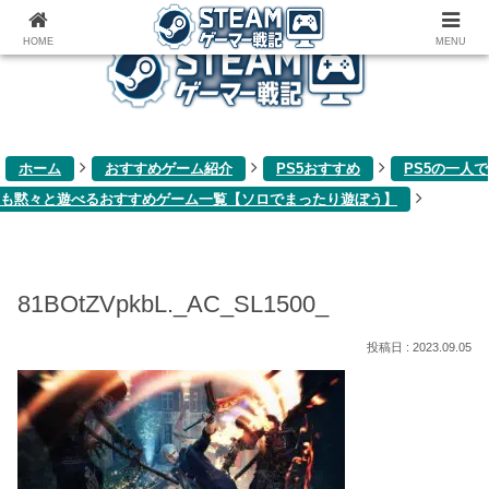
ゲーム関連雑記ブログ
HOME
MENU
ホーム
おすすめゲーム紹介
PS5おすすめ
PS5の一人で
も黙々と遊べるおすすめゲーム一覧【ソロでまったり遊ぼう】
81BOtZVpkbL._AC_SL1500_
2023.09.05