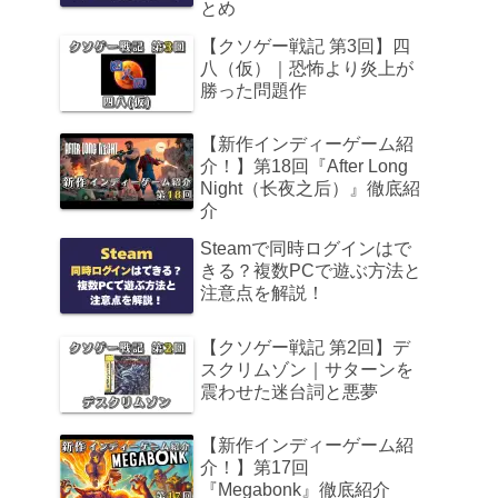
とめ
【クソゲー戦記 第3回】四
八（仮）｜恐怖より炎上が
勝った問題作
【新作インディーゲーム紹
介！】第18回『After Long
Night（长夜之后）』徹底紹
介
Steamで同時ログインはで
きる？複数PCで遊ぶ方法と
注意点を解説！
【クソゲー戦記 第2回】デ
スクリムゾン｜サターンを
震わせた迷台詞と悪夢
【新作インディーゲーム紹
介！】第17回
『Megabonk』徹底紹介