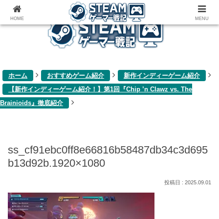
ゲーム関連雑記ブログ
HOME
MENU
ホーム
おすすめゲーム紹介
新作インディーゲーム紹介
【新作インディーゲーム紹介！】第1回『Chip ’n Clawz vs. The
Brainioids』徹底紹介
ss_cf91ebc0ff8e66816b58487db34c3d695
b13d92b.1920×1080
2025.09.01