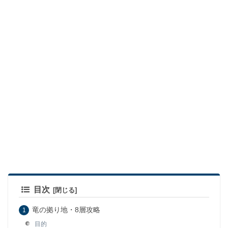
目次
竜の拠り地・8層攻略
目的