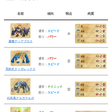
名前
傾向
弱点
肉質
通常：
スピード
水
怒り：
パワー
鏖魔ディアブロス
通常：
パワー
雷
怒り：
スピード
荒鉤爪ティガレックス
通常：
テクニック
雷
怒り：
スピード
白疾風ナルガクルガ