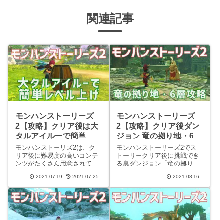
関連記事
モンハンストーリーズ
モンハンストーリーズ
2【攻略】クリア後は大
2【攻略】クリア後ダン
タルアイルーで簡単レ
ジョン 竜の拠り地・6層
ベル上げ
攻略
モンハンストーリズ2は、ク
モンハンストーリーズ2でス
リア後に難易度の高いコンテ
トーリークリア後に挑戦でき
ンツがたくさん用意されてい
る裏ダンジョン「竜の拠り
るので、攻略のためにレベル
地」の6層について攻略情報
2021.07.19
2021.07.25
2021.08.16
上げが必要になるかと思いま
を紹介しています。是非参考
す。クリア後限定ですが、効
にしてみてください。竜の拠
率の良いレベル上げ方法があ
り地・6層攻略目的竜の拠り
るので詳しい手順を紹介した
地・6層では指定された部位
いと思います。大タルアイル
を複数回破壊することが目的
ー狩り
になりま