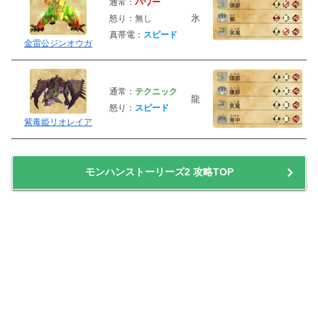
通常：
パワー
氷
怒り：無し
真帯電：
スピード
金雷公ジンオウガ
通常：
テクニック
龍
怒り：
スピード
紫毒姫リオレイア
モンハンストーリーズ2 攻略TOP