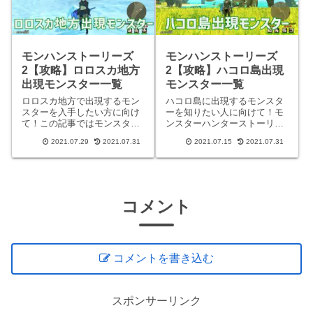
モンハンストーリーズ
モンハンストーリーズ
2【攻略】ロロスカ地方
2【攻略】ハコロ島出現
出現モンスター一覧
モンスター一覧
ロロスカ地方で出現するモン
ハコロ島に出現するモンスタ
スターを入手したい方に向け
ーを知りたい人に向けて！モ
て！この記事ではモンスター
ンスターハンターストーリー
ハンターストーリーズ2のロ
ズ2のハコロ島に出現するモ
2021.07.29
2021.07.31
2021.07.15
2021.07.31
ロスカ地方に出現するモンス
ンスターの一覧をまとめたの
ターの一覧をまとめたので参
で参考にしてみてください。
考にしてみてください。各モ
各モンスターの弱点や、詳し
ンスターの弱点や、詳しい出
い出現地点、帰巣条件なども
現地点、帰巣条件などもまと
まとめています。ハコロ島の
めてい
特徴ハ
コメント
コメントを書き込む
スポンサーリンク