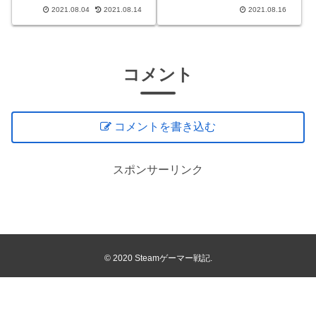
名モンスター」が登場しま
地」の5層について攻略情報
2021.08.04
2021.08.14
2021.08.16
す。二つ名モンスターは通常
を紹介しています。是非参考
のモンスターよりも強力な個
にしてみてください。竜の拠
体として出現し、その素材も
り地・5層攻略目的竜の拠り
通常のモンスターの物とは別
地・5層ではイヴェルカーナ
になります。なので素材から
を討伐することが目的になり
作れる装備
ます。こ
コメント
コメントを書き込む
スポンサーリンク
© 2020 Steamゲーマー戦記.