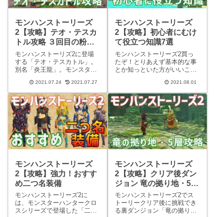
モンハンストーリーズ
モンハンストーリーズ
2【攻略】テオ・テスカ
2【攻略】初心者にむけ
トル攻略 ３回目の粉塵
て役立つ知識7選
爆発に注意
モンハンストーリズ2に登場
モンハンストーリーズ2買っ
する「テオ・テスカトル」。
たぞ！とりあえず基本的な事
別名「炎王龍」。モンスター
とか知っといた方がいいこと
ハンター2で初登場した強力
はあるかな？こういった方に
2021.07.24
2021.07.27
2021.08.01
な古龍種モンスターです。炎
向けて、モンハンストーリー
と爆発の攻撃が得意なテオ・
ズ2で初心者に向けてアドバ
テスカトルは今作でも粉塵爆
イス的な記事を書くことにし
発といった強力な攻撃を使っ
ました。この記事を読むこと
てきます。今回はそんなテ
で、初心者の方でもこのゲー
オ・テス
ムの進
モンハンストーリーズ
モンハンストーリーズ
2【攻略】強力！おすす
2【攻略】クリア後ダン
め二つ名装備
ジョン 竜の拠り地・5層
攻略
モンハンストーリーズ2に
モンハンストーリーズ2でス
は、モンスターハンタークロ
トーリークリア後に挑戦でき
スシリーズで登場した「二つ
る裏ダンジョン「竜の拠り