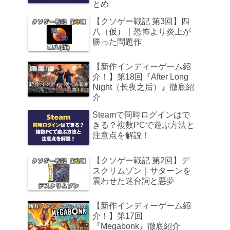
とめ
【クソゲー戦記 第3回】四
八（仮）｜恐怖より炎上が
勝った問題作
【新作インディーゲーム紹
介！】第18回『After Long
Night（长夜之后）』徹底紹
介
Steamで同時ログインはで
きる？複数PCで遊ぶ方法と
注意点を解説！
【クソゲー戦記 第2回】デ
スクリムゾン｜サターンを
震わせた迷台詞と悪夢
【新作インディーゲーム紹
介！】第17回
『Megabonk』徹底紹介