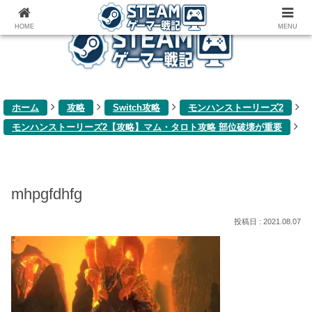
ゲーム関連雑記ブログ
HOME
MENU
ホーム
攻略
Switch攻略
モンハンストーリーズ2
モンハンストーリーズ2【攻略】マム・タロト攻略 部位破壊が重要
mhpgfdhfg
2021.08.07