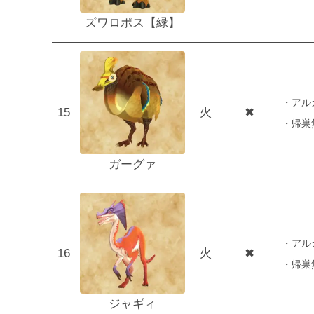
ズワロポス【緑】
・アル
15
火
✖
・帰巣
ガーグァ
・アル
16
火
✖
・帰巣
ジャギィ