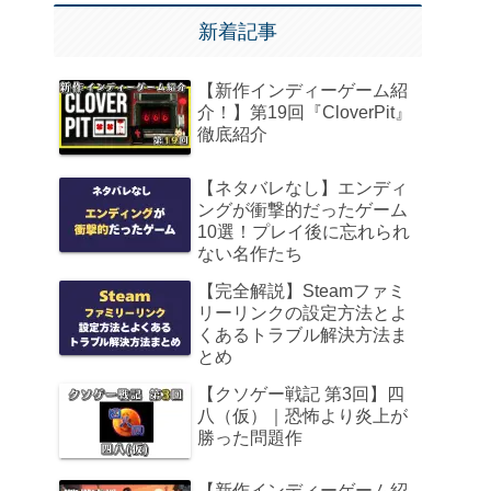
新着記事
【新作インディーゲーム紹
介！】第19回『CloverPit』
徹底紹介
【ネタバレなし】エンディ
ングが衝撃的だったゲーム
10選！プレイ後に忘れられ
ない名作たち
【完全解説】Steamファミ
リーリンクの設定方法とよ
くあるトラブル解決方法ま
とめ
【クソゲー戦記 第3回】四
八（仮）｜恐怖より炎上が
勝った問題作
【新作インディーゲーム紹