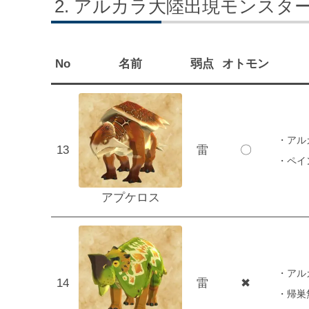
アルカラ大陸出現モンスタ
No
名前
弱点
オトモン
・アル
13
雷
〇
・ペイ
アプケロス
・アル
14
雷
✖
・帰巣