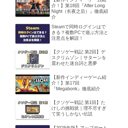
介！】第18回『After Long
Night（长夜之后）』徹底紹
介
Steamで同時ログインはで
きる？複数PCで遊ぶ方法と
注意点を解説！
【クソゲー戦記 第2回】デ
スクリムゾン｜サターンを
震わせた迷台詞と悪夢
【新作インディーゲーム紹
介！】第17回
『Megabonk』徹底紹介
【クソゲー戦記 第1回】た
けしの挑戦状｜理不尽すぎ
て笑うしかない伝説
【2025年版】アップデート