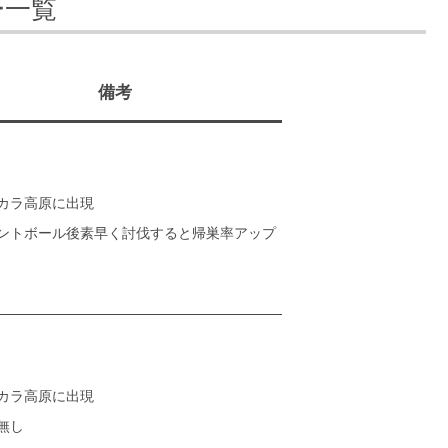
ー一覧
備考
カラ高原に出現
ントボール後素早く討伐すると帰巣率アップ
カラ高原に出現
無し