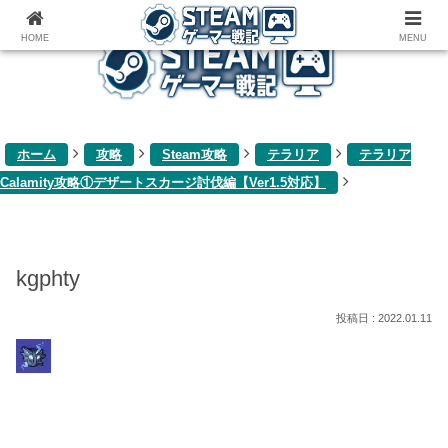
ゲーム関連雑記ブログ
HOME
MENU
ホーム
攻略
Steam攻略
テラリア
テラリア
Calamity攻略①デザートスカージ討伐編【Ver1.5対応】
kgphty
2022.01.11