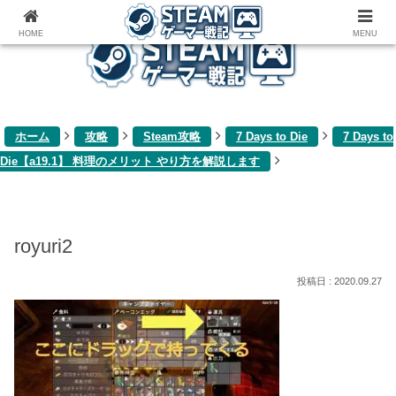
ゲーム関連雑記ブログ
HOME
MENU
ホーム
攻略
Steam攻略
7 Days to Die
7 Days to
Die【a19.1】 料理のメリット やり方を解説します
royuri2
2020.09.27