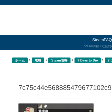
SteamFAQ
Steamの様々な疑
ホーム
攻略
Steam攻略
7 Days to Die
7
7c75c44e568885479677102c9