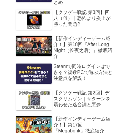
とめ
【クソゲー戦記 第3回】四
八（仮）｜恐怖より炎上が
勝った問題作
【新作インディーゲーム紹
介！】第18回『After Long
Night（长夜之后）』徹底紹
介
Steamで同時ログインはで
きる？複数PCで遊ぶ方法と
注意点を解説！
【クソゲー戦記 第2回】デ
スクリムゾン｜サターンを
震わせた迷台詞と悪夢
【新作インディーゲーム紹
介！】第17回
『Megabonk』徹底紹介