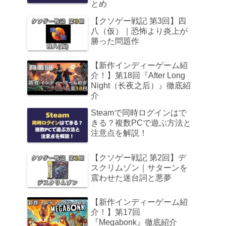
とめ
【クソゲー戦記 第3回】四
八（仮）｜恐怖より炎上が
勝った問題作
【新作インディーゲーム紹
介！】第18回『After Long
Night（长夜之后）』徹底紹
介
Steamで同時ログインはで
きる？複数PCで遊ぶ方法と
注意点を解説！
【クソゲー戦記 第2回】デ
スクリムゾン｜サターンを
震わせた迷台詞と悪夢
【新作インディーゲーム紹
介！】第17回
『Megabonk』徹底紹介