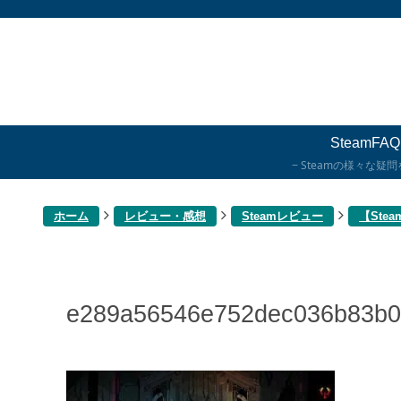
SteamFAQ
Steamの様々な疑
ホーム
レビュー・感想
Steamレビュー
【Ste
e289a56546e752dec036b83b