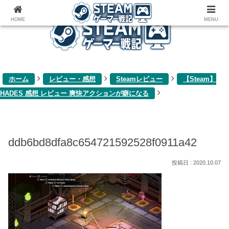
ゲーム関連雑記ブログ
HOME
MENU
ホーム
レビュー・感想
Steamレビュー
【Steam】
HADES 感想 レビュー 爽快アクションが癖になる
ddb6bd8dfa8c654721592528f0911a42
2020.10.07