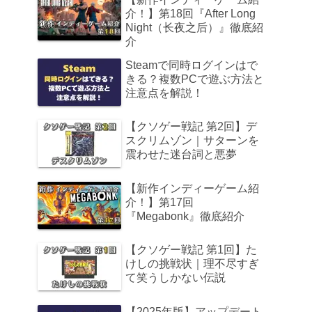
介！】第18回『After Long
Night（长夜之后）』徹底紹
介
Steamで同時ログインはで
きる？複数PCで遊ぶ方法と
注意点を解説！
【クソゲー戦記 第2回】デ
スクリムゾン｜サターンを
震わせた迷台詞と悪夢
【新作インディーゲーム紹
介！】第17回
『Megabonk』徹底紹介
【クソゲー戦記 第1回】た
けしの挑戦状｜理不尽すぎ
て笑うしかない伝説
【2025年版】アップデート