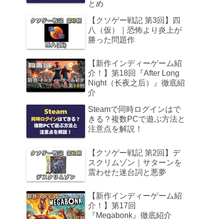
とめ
【クソゲー戦記 第3回】四
八（仮）｜恐怖より炎上が
勝った問題作
【新作インディーゲーム紹
介！】第18回『After Long
Night（长夜之后）』徹底紹
介
Steamで同時ログインはで
きる？複数PCで遊ぶ方法と
注意点を解説！
【クソゲー戦記 第2回】デ
スクリムゾン｜サターンを
震わせた迷台詞と悪夢
【新作インディーゲーム紹
介！】第17回
『Megabonk』徹底紹介