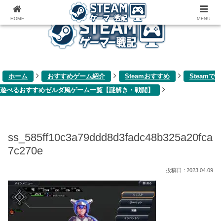
ゲーム関連雑記ブログ
HOME
MENU
ホーム
おすすめゲーム紹介
Steamおすすめ
Steamで
遊べるおすすめゼルダ風ゲーム一覧【謎解き・戦闘】
ss_585ff10c3a79ddd8d3fadc48b325a20fca
7c270e
2023.04.09