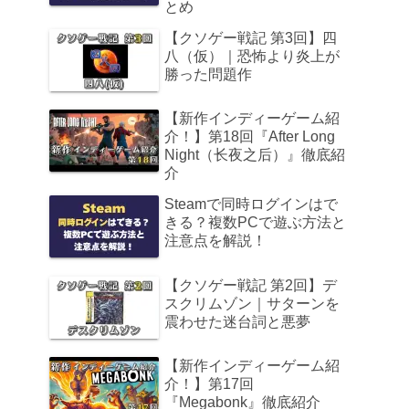
とめ
【クソゲー戦記 第3回】四
八（仮）｜恐怖より炎上が
勝った問題作
【新作インディーゲーム紹
介！】第18回『After Long
Night（长夜之后）』徹底紹
介
Steamで同時ログインはで
きる？複数PCで遊ぶ方法と
注意点を解説！
【クソゲー戦記 第2回】デ
スクリムゾン｜サターンを
震わせた迷台詞と悪夢
【新作インディーゲーム紹
介！】第17回
『Megabonk』徹底紹介