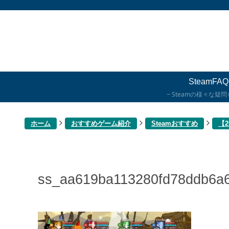
SteamFAQ
Steamの様々な疑
ホーム
おすすめゲーム紹介
Steamおすすめ
【
ss_aa619ba113280fd78ddb6a